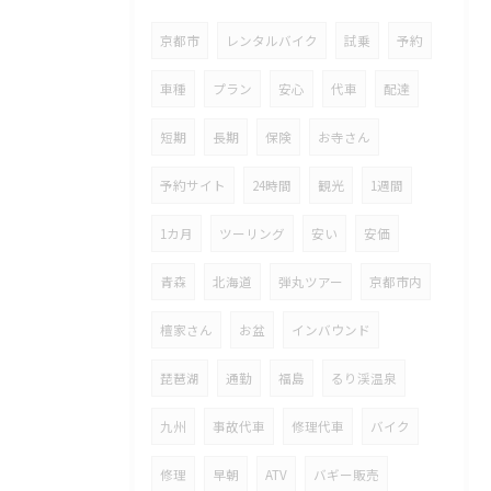
京都市
レンタルバイク
試乗
予約
車種
プラン
安心
代車
配達
短期
長期
保険
お寺さん
予約サイト
24時間
観光
1週間
1カ月
ツーリング
安い
安価
青森
北海道
弾丸ツアー
京都市内
檀家さん
お盆
インバウンド
琵琶湖
通勤
福島
るり渓温泉
九州
事故代車
修理代車
バイク
修理
早朝
ATV
バギー販売