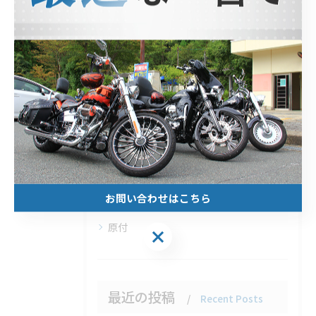
ホンダ
ヤマハ
スズキ
観光
北山のレンタルバイク
安い
1日
1週間
お問い合わせはこちら
1ヶ月
原付
最近の投稿
Recent Posts