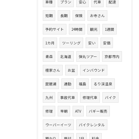
車種
プラン
安心
代車
配達
短期
長期
保険
お寺さん
予約サイト
24時間
観光
1週間
1カ月
ツーリング
安い
安価
青森
北海道
弾丸ツアー
京都市内
檀家さん
お盆
インバウンド
琵琶湖
通勤
福島
るり渓温泉
九州
事故代車
修理代車
バイク
修理
早朝
ATV
バギー販売
ウーバーイーツ
バイクレンタル
預かり
原付
1日
料金