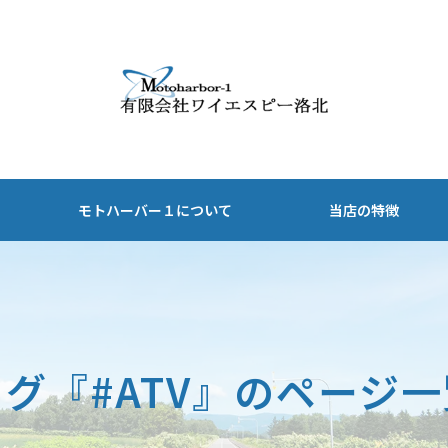
モトハーバー１について
当店の特徴
安い
ホンダ
1日
ヤマハ
タグ『#ATV』のページ一
1週間
スズキ
1ヶ月
観光