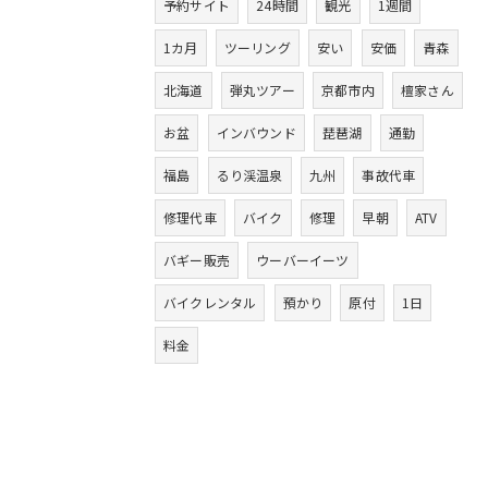
予約サイト
24時間
観光
1週間
1カ月
ツーリング
安い
安価
青森
北海道
弾丸ツアー
京都市内
檀家さん
お盆
インバウンド
琵琶湖
通勤
福島
るり渓温泉
九州
事故代車
修理代車
バイク
修理
早朝
ATV
バギー販売
ウーバーイーツ
バイクレンタル
預かり
原付
1日
料金