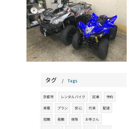
タグ
Tags
京都市
レンタルバイク
試乗
予約
車種
プラン
安心
代車
配達
短期
長期
保険
お寺さん