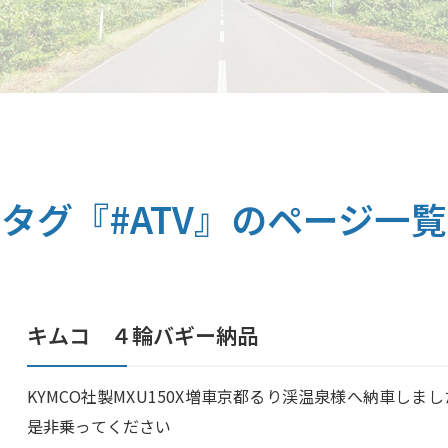
原付
北山のレンタルバイク
タグ『#ATV』のページ一覧
キムコ ４輪バギー納品
KYMCO社製MXU150X増車京都るり渓温泉様へ納車し
是非乗ってください