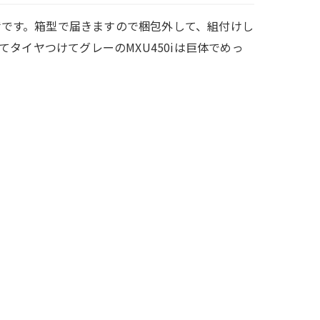
入荷です。箱型で届きますので梱包外して、組付けし
タイヤつけてグレーのMXU450iは巨体でめっ