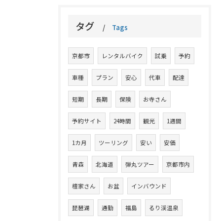
タグ
Tags
京都市
レンタルバイク
試乗
予約
車種
プラン
安心
代車
配達
短期
長期
保険
お寺さん
予約サイト
24時間
観光
1週間
1カ月
ツーリング
安い
安価
青森
北海道
弾丸ツアー
京都市内
檀家さん
お盆
インバウンド
琵琶湖
通勤
福島
るり渓温泉