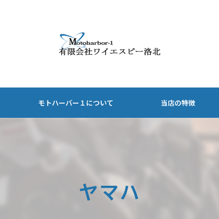
モトハーバー１について
当店の特徴
安い
ホンダ
1日
ヤマハ
ヤマハ
1週間
スズキ
1ヶ月
観光