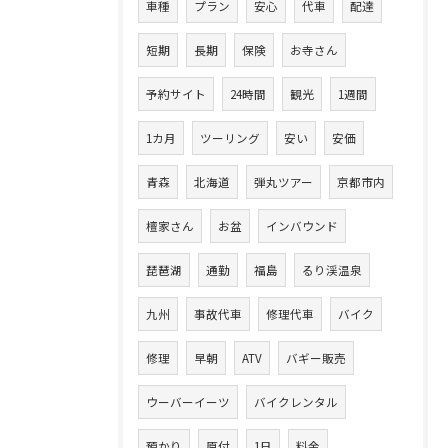
車種
プラン
安心
代車
配達
短期
長期
保険
お寺さん
予約サイト
24時間
観光
1週間
1カ月
ツーリング
安い
安価
青森
北海道
弾丸ツアー
京都市内
檀家さん
お盆
インバウンド
琵琶湖
通勤
福島
るり渓温泉
九州
事故代車
修理代車
バイク
修理
早朝
ATV
バギー販売
ウーバーイーツ
バイクレンタル
預かり
原付
1日
料金