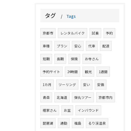
タグ
Tags
京都市
レンタルバイク
試乗
予約
車種
プラン
安心
代車
配達
短期
長期
保険
お寺さん
予約サイト
24時間
観光
1週間
1カ月
ツーリング
安い
安価
青森
北海道
弾丸ツアー
京都市内
檀家さん
お盆
インバウンド
琵琶湖
通勤
福島
るり渓温泉