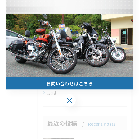
ヤマハ
スズキ
観光
北山のレンタルバイク
安い
1日
1週間
1ヶ月
お問い合わせはこちら
原付
最近の投稿
Recent Posts