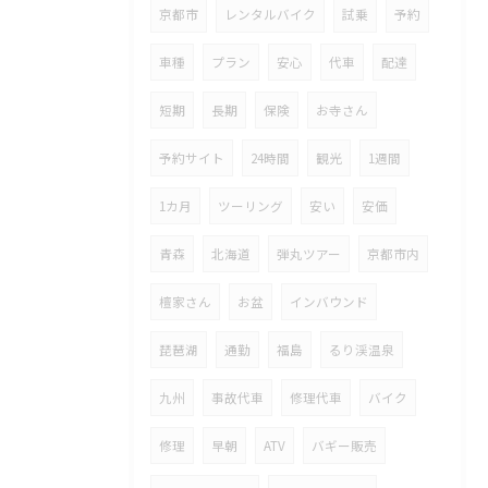
京都市
レンタルバイク
試乗
予約
車種
プラン
安心
代車
配達
短期
長期
保険
お寺さん
予約サイト
24時間
観光
1週間
1カ月
ツーリング
安い
安価
青森
北海道
弾丸ツアー
京都市内
檀家さん
お盆
インバウンド
琵琶湖
通勤
福島
るり渓温泉
九州
事故代車
修理代車
バイク
修理
早朝
ATV
バギー販売