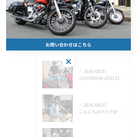
1ヶ月
原付
お問い合わせはこちら
最近の投稿
Recent Posts
2026/08/07
🚴‍♂️✨YAMAHA JOG125 の1ヶ月レンタルをご利...
2026/08/07
こんにちはバイク好きのみなさん！🏍️🌟 今日は驚きの旅のお供...