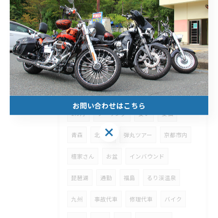
京都市
レンタルバイク
試乗
予約
車種
プラン
安心
代車
配達
短期
長期
保険
お寺さん
予約サイト
24時間
観光
1週間
お問い合わせはこちら
1カ月
ツーリング
安い
安価
青森
北海道
弾丸ツアー
京都市内
檀家さん
お盆
インバウンド
琵琶湖
通勤
福島
るり渓温泉
九州
事故代車
修理代車
バイク