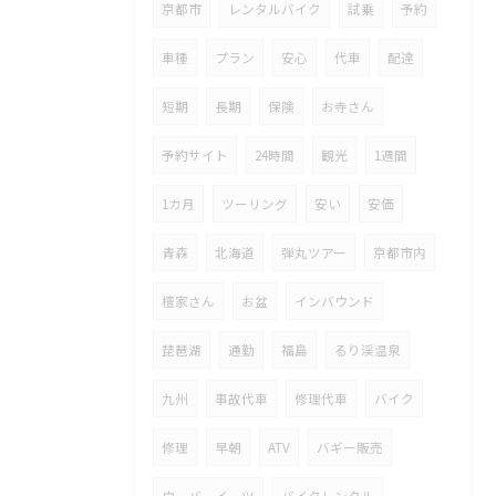
京都市
レンタルバイク
試乗
予約
車種
プラン
安心
代車
配達
短期
長期
保険
お寺さん
予約サイト
24時間
観光
1週間
1カ月
ツーリング
安い
安価
青森
北海道
弾丸ツアー
京都市内
檀家さん
お盆
インバウンド
琵琶湖
通勤
福島
るり渓温泉
九州
事故代車
修理代車
バイク
修理
早朝
ATV
バギー販売
ウーバーイーツ
バイクレンタル