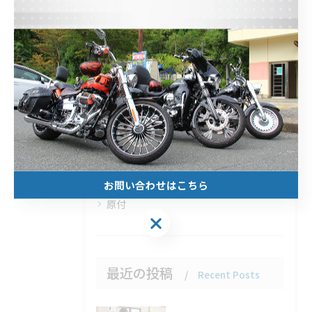
ヤマハ
スズキ
観光
北山のレンタルバイク
安い
1日
1週間
1ヶ月
お問い合わせはこちら
原付
最近の投稿
Recent Posts