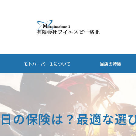
モトハーバー１について
当店の特徴
安い
ホンダ
1日
ヤマハ
1日の保険は？最適な選
1週間
スズキ
1ヶ月
観光