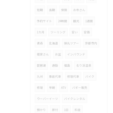
短期
長期
保険
お寺さん
予約サイト
24時間
観光
1週間
1カ月
ツーリング
安い
安価
青森
北海道
弾丸ツアー
京都市内
檀家さん
お盆
インバウンド
琵琶湖
通勤
福島
るり渓温泉
九州
事故代車
修理代車
バイク
修理
早朝
ATV
バギー販売
ウーバーイーツ
バイクレンタル
預かり
原付
1日
料金