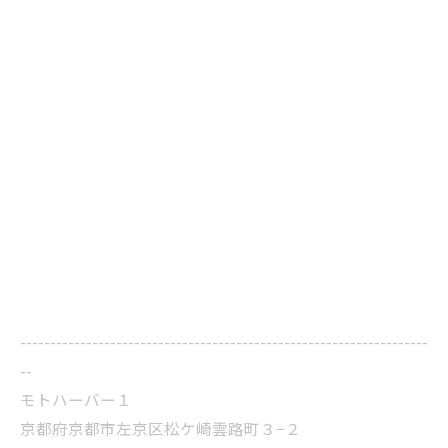
--------------------------------------------------------------------
--
モトハーバー１
京都府京都市左京区松ケ崎雲路町３−２