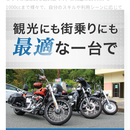
1000ccまで様々で、自分のスキルや利用シーンに応じて
選ぶことが重要です。
このように、バイクの利用シーンや目的に応じて最適な
バイクを選ぶことで、より快適で楽しいライディング体
験を楽しむことができます。それぞれのタイプの特徴を
把握し、自分に合ったバイクを選ぶことが大切です。
レンタルバイクをもっと便利に！アプ
リやサービス活用法
レンタルバイクをより便利に利用するためには、アプリ
やサービスを活用することが重要です。特に、最近では