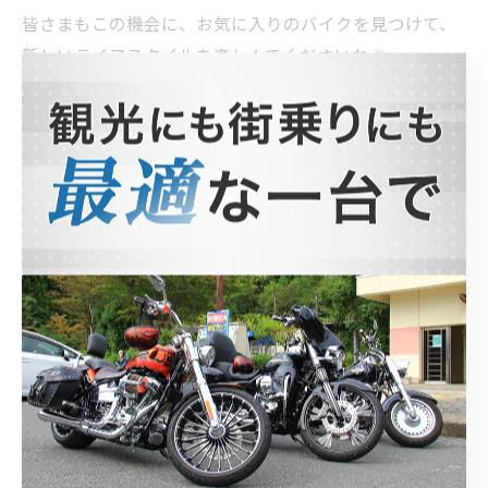
皆さまもこの機会に、お気に入りのバイクを見つけて、
新しいライフスタイルを楽しんでくださいね🎉
--------------------------------------------------------------------
--
モトハーバー１
京都府京都市左京区松ケ崎雲路町３−２
電話番号:075-703-0353
--------------------------------------------------------------------
--
原付