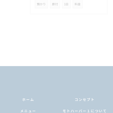
預かり
原付
1日
料金
ホーム
コンセプト
メニュー
モトハーバー１について