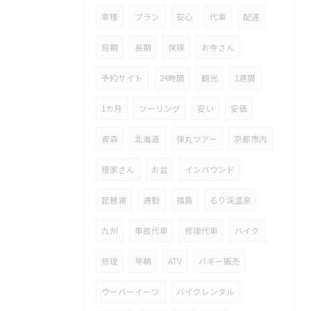
車種
プラン
安心
代車
配達
短期
長期
保険
お寺さん
予約サイト
24時間
観光
1週間
1カ月
ツーリング
安い
安価
青森
北海道
弾丸ツアー
京都市内
檀家さん
お盆
インバウンド
琵琶湖
通勤
福島
るり渓温泉
九州
事故代車
修理代車
バイク
修理
早朝
ATV
バギー販売
ウーバーイーツ
バイクレンタル