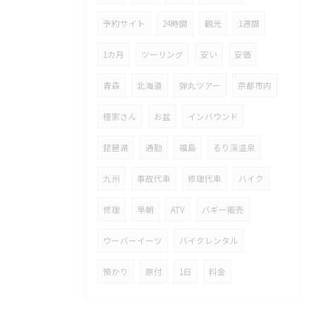
予約サイト
24時間
観光
1週間
1カ月
ツーリング
安い
安価
青森
北海道
弾丸ツアー
京都市内
檀家さん
お盆
インバウンド
琵琶湖
通勤
福島
るり渓温泉
九州
事故代車
修理代車
バイク
修理
早朝
ATV
バギー販売
ウーバーイーツ
バイクレンタル
預かり
原付
1日
料金